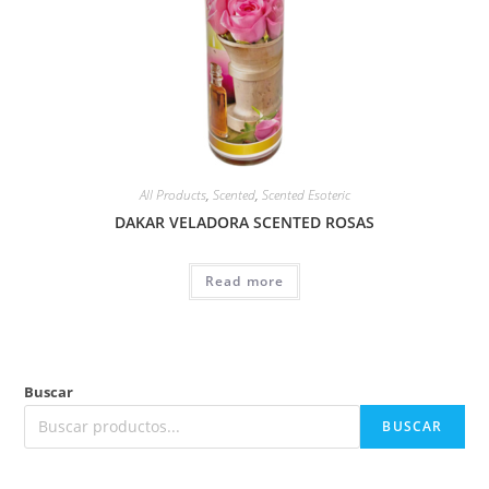
All Products
,
Scented
,
Scented Esoteric
DAKAR VELADORA SCENTED ROSAS
Read more
Buscar
BUSCAR