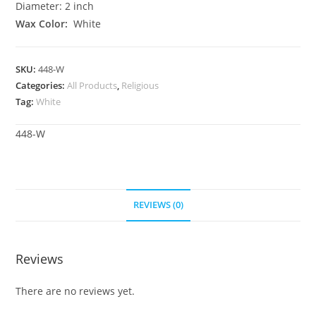
Diameter: 2 inch
Wax Color:
White
SKU:
448-W
Categories:
All Products
,
Religious
Tag:
White
448-W
REVIEWS (0)
Reviews
There are no reviews yet.