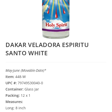
DAKAR VELADORA ESPIRITU
SANTO WHITE
May-June (Movable-Date)*
Item:
448-W
UPC #:
79749530040-0
Container:
Glass Jar
Packing:
12 x 1
Measures:
Long: 8 inch