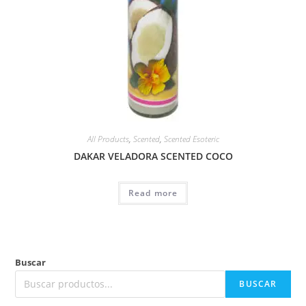
All Products
,
Scented
,
Scented Esoteric
DAKAR VELADORA SCENTED COCO
Read more
Buscar
BUSCAR