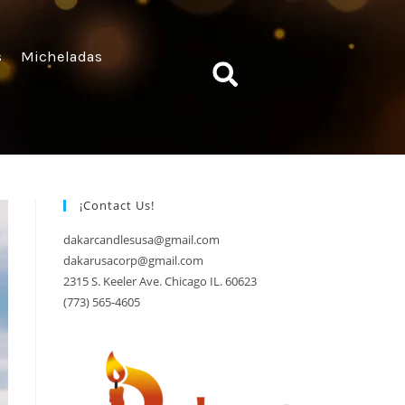
s
Micheladas
¡Contact Us!
dakarcandlesusa@gmail.com
dakarusacorp@gmail.com
2315 S. Keeler Ave. Chicago IL. 60623
(773) 565-4605