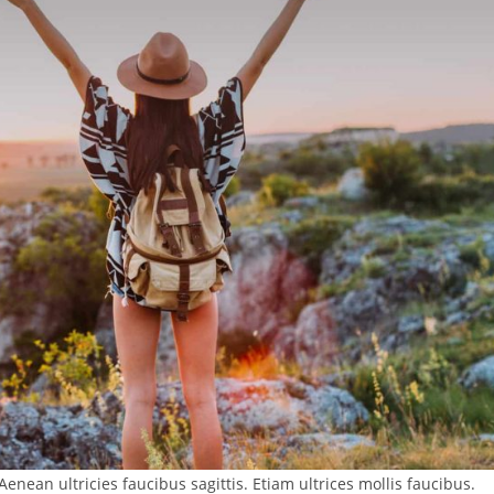
enean ultricies faucibus sagittis. Etiam ultrices mollis faucibus.