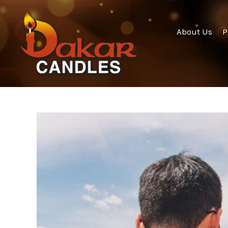
About Us
P