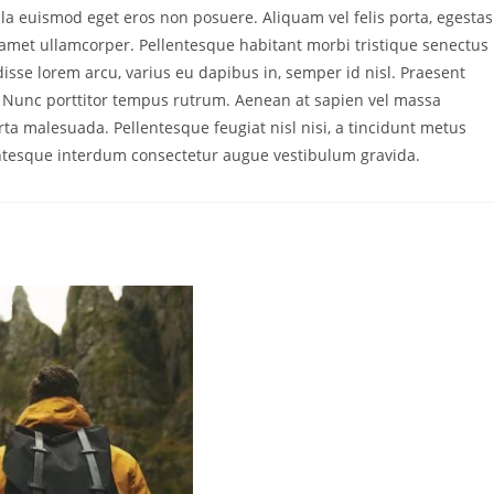
la euismod eget eros non posuere. Aliquam vel felis porta, egestas
t amet ullamcorper. Pellentesque habitant morbi tristique senectus
sse lorem arcu, varius eu dapibus in, semper id nisl. Praesent
. Nunc porttitor tempus rutrum. Aenean at sapien vel massa
rta malesuada. Pellentesque feugiat nisl nisi, a tincidunt metus
llentesque interdum consectetur augue vestibulum gravida.