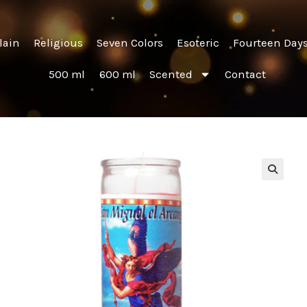
lain
Religious
Seven Colors
Esoteric
Fourteen Day
500 ml
600 ml
Scented
Contact