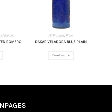
ted Esoteric
All Products
,
Plain
TED ROMERO
DAKAR VELADORA BLUE PLAIN
Read more
ANPAGES