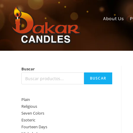
About Us
P
Buscar
BUSCAR
Plain
Religious
Seven Colors
Esoteric
Fourteen Days