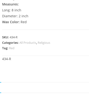
Measures:
Long: 8 inch
Diameter: 2 inch
Wax Color:
Red
SKU:
434-R
Categories:
All Products
,
Religious
Tag:
Red
434-R