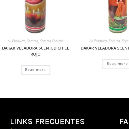
All Products
,
Scented
,
Scented Esoteric
All Products
,
Scented
,
Scen
DAKAR VELADORA SCENTED CHILE
DAKAR VELADORA SCEN
ROJO
Read more
Read more
LINKS FRECUENTES
F