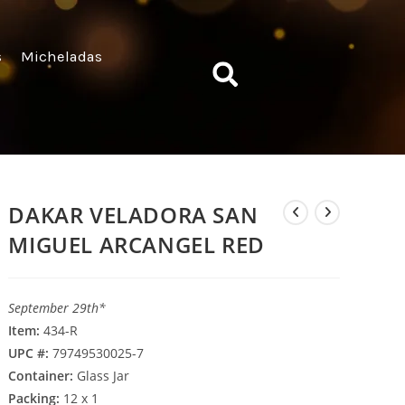
s
Micheladas
DAKAR VELADORA SAN
MIGUEL ARCANGEL RED
September 29th*
Item:
434-R
UPC #:
79749530025-7
Container:
Glass Jar
Packing:
12 x 1