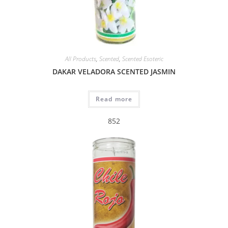
All Products
,
Scented
,
Scented Esoteric
DAKAR VELADORA SCENTED JASMIN
Read more
852