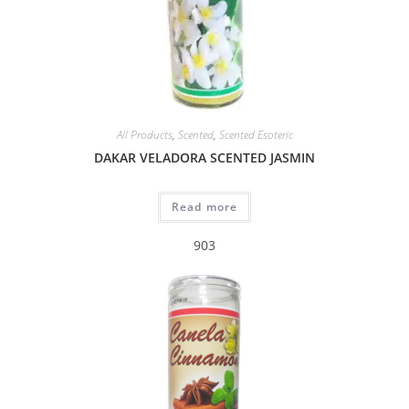
All Products
,
Scented
,
Scented Esoteric
DAKAR VELADORA SCENTED JASMIN
Read more
903