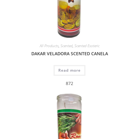
All Products
,
Scented
,
Scented Esoteric
DAKAR VELADORA SCENTED CANELA
Read more
872