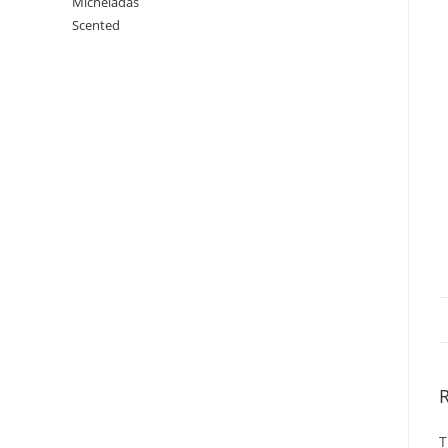
Micheladas
Scented
T