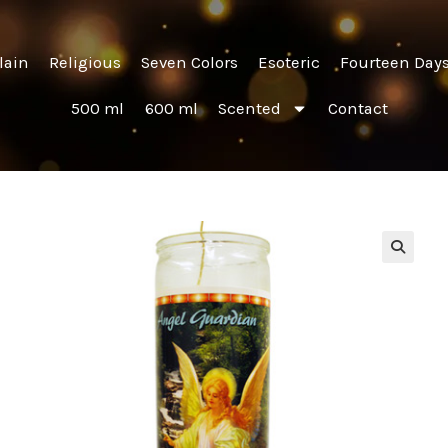
lain
Religious
Seven Colors
Esoteric
Fourteen Day
500 ml
600 ml
Scented
Contact