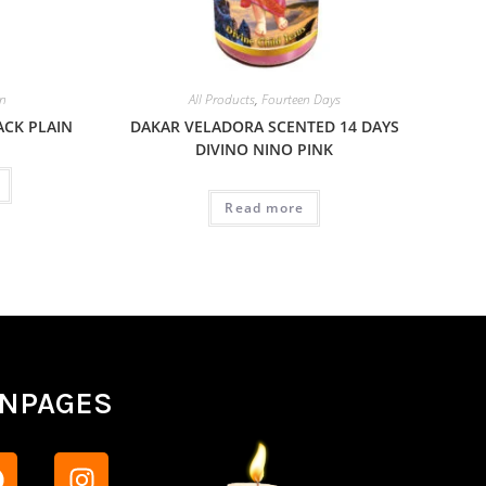
in
All Products
,
Fourteen Days
ACK PLAIN
DAKAR VELADORA SCENTED 14 DAYS
DIVINO NINO PINK
Read more
ANPAGES