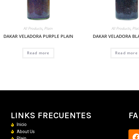
All Products
,
Plain
All Products
,
Pla
DAKAR VELADORA PURPLE PLAIN
DAKAR VELADORA BL
Read more
Read more
LINKS FRECUENTES
F
Inicio
About Us
Plain