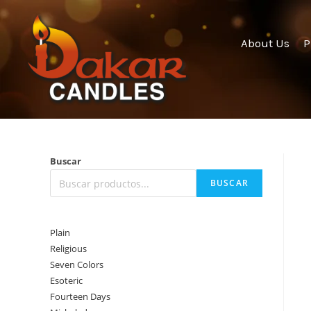
About Us
P
Buscar
BUSCAR
Plain
Religious
Seven Colors
Esoteric
Fourteen Days