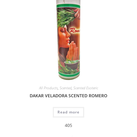
All Products
,
Scented
,
Scented Esoteric
DAKAR VELADORA SCENTED ROMERO
Read more
405